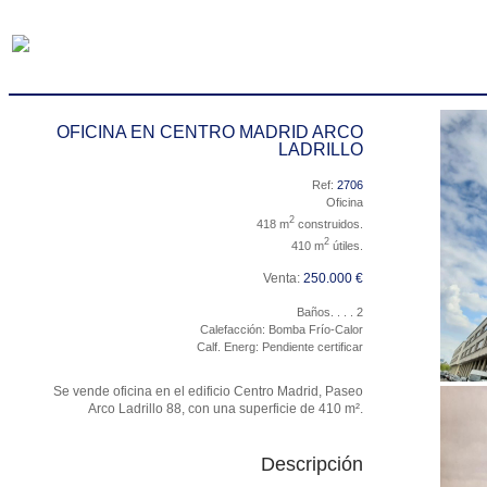
OFICINA EN CENTRO MADRID ARCO
LADRILLO
Ref:
2706
Oficina
2
418 m
construidos.
2
410 m
útiles.
Venta:
250.000 €
Baños. . . . 2
Calefacción: Bomba Frío-Calor
Calf. Energ: Pendiente certificar
Se vende oficina en el edificio Centro Madrid, Paseo
Arco Ladrillo 88, con una superficie de 410 m².
Descripción