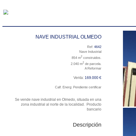
NAVE INDUSTRIAL OLMEDO
Ref:
4642
Nave Industrial
2
854 m
construidos.
2
2.040 m
de parcela.
A Reformar
Venta:
169.000 €
Calf. Energ: Pendiente certificar
Se vende nave industrial en Olmedo, situada en una
zona industrial al norte de la localidad. Producto
bancario
Descripción