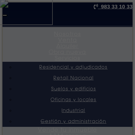
983 33 10 33
REF
Toggle
navigation
Nosotros
Venta
Alquiler
Obra nueva
Servicios
Residencial y adjudicados
Retail Nacional
Suelos y edificios
Oficinas y locales
Industrial
Gestión y administración
Vende tu inmueble