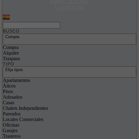
A&M prensa
Contacto
BUSCO
Compra
Compra
Alquiler
Traspaso
TIPO
Elija tipos
Apartamentos
Áticos
Pisos
Adosados
Casas
Chalets Independientes
Pareados
Locales Comerciales
Oficinas
Garajes
Trasteros