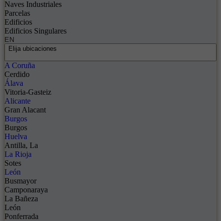
Naves Industriales
Parcelas
Edificios
Edificios Singulares
EN
Elija ubicaciones
A Coruña
Cerdido
Álava
Vitoria-Gasteiz
Alicante
Gran Alacant
Burgos
Burgos
Huelva
Antilla, La
La Rioja
Sotes
León
Busmayor
Camponaraya
La Bañeza
León
Ponferrada