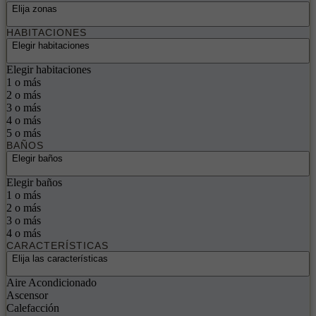
Elija zonas
HABITACIONES
Elegir habitaciones
Elegir habitaciones
1 o más
2 o más
3 o más
4 o más
5 o más
BAÑOS
Elegir baños
Elegir baños
1 o más
2 o más
3 o más
4 o más
CARACTERÍSTICAS
Elija las características
Aire Acondicionado
Ascensor
Calefacción