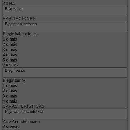
ZONA
Elija zonas
HABITACIONES
Elegir habitaciones
Elegir habitaciones
1 o más
2 o más
3 o más
4 o más
5 o más
BAÑOS
Elegir baños
Elegir baños
1 o más
2 o más
3 o más
4 o más
CARACTERÍSTICAS
Elija las características
Aire Acondicionado
Ascensor