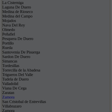
La Cisterniga
Laguna De Duero
Medina de Rioseco
Medina del Campo
Mojados
Nava Del Rey
Olmedo
Peñafiel
Pesquera De Duero
Portillo
Rueda
Santovenia De Pisuerga
Sardon De Duero
Simancas
Tordesillas
Torrecilla de la Abadesa
Trigueros Del Valle
Tudela de Duero
Valladolid
Viana De Cega
Zaratan
Zamora
San Cristobal de Entreviñas
Villabrazaro
Zamora