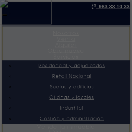
983 33 10 33
REF
Toggle
navigation
Nosotros
Venta
Alquiler
Obra nueva
Servicios
Residencial y adjudicados
Retail Nacional
Suelos y edificios
Oficinas y locales
Industrial
Gestión y administración
Vende tu inmueble