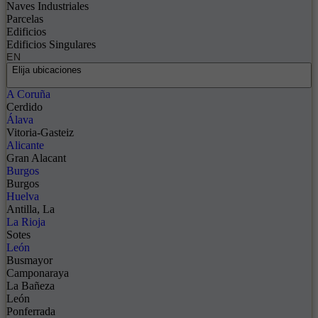
Naves Industriales
Parcelas
Edificios
Edificios Singulares
EN
Elija ubicaciones
A Coruña
Cerdido
Álava
Vitoria-Gasteiz
Alicante
Gran Alacant
Burgos
Burgos
Huelva
Antilla, La
La Rioja
Sotes
León
Busmayor
Camponaraya
La Bañeza
León
Ponferrada