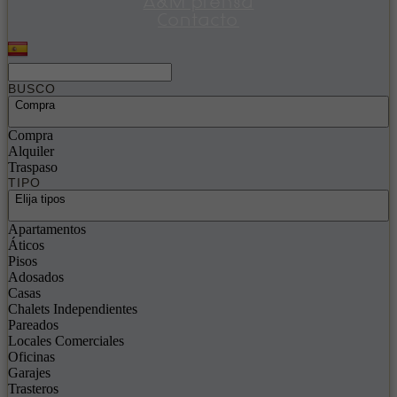
A&M prensa
Contacto
BUSCO
Compra
Compra
Alquiler
Traspaso
TIPO
Elija tipos
Apartamentos
Áticos
Pisos
Adosados
Casas
Chalets Independientes
Pareados
Locales Comerciales
Oficinas
Garajes
Trasteros