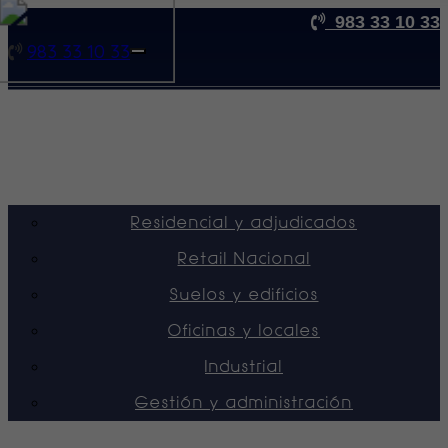
983 33 10 33
983 33 10 33
Toggle
navigation
Nosotros
Venta
Alquiler
Obra nueva
Servicios
Residencial y adjudicados
Retail Nacional
Suelos y edificios
Oficinas y locales
Industrial
Gestión y administración
Vende tu inmueble