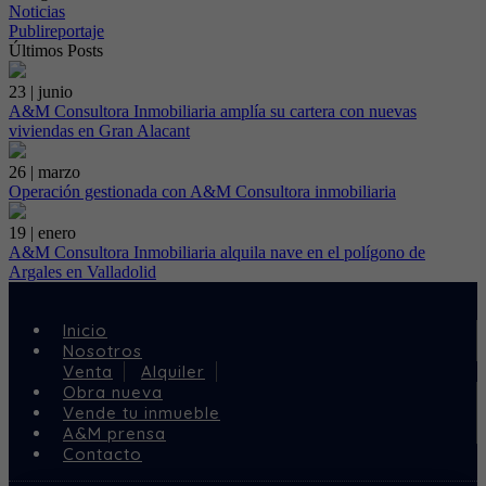
Noticias
Publireportaje
Últimos Posts
23 | junio
A&M Consultora Inmobiliaria amplía su cartera con nuevas
viviendas en Gran Alacant
26 | marzo
Operación gestionada con A&M Consultora inmobiliaria
19 | enero
A&M Consultora Inmobiliaria alquila nave en el polígono de
Argales en Valladolid
Inicio
Nosotros
Venta
Alquiler
Obra nueva
Vende tu inmueble
A&M prensa
Contacto