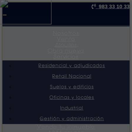
983 33 10 33
REF
Toggle
navigation
Nosotros
Venta
Alquiler
Obra nueva
Servicios
Residencial y adjudicados
Retail Nacional
Suelos y edificios
Oficinas y locales
Industrial
Gestión y administración
Vende tu inmueble