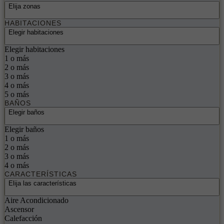
Elija zonas
HABITACIONES
Elegir habitaciones
Elegir habitaciones
1 o más
2 o más
3 o más
4 o más
5 o más
BAÑOS
Elegir baños
Elegir baños
1 o más
2 o más
3 o más
4 o más
CARACTERÍSTICAS
Elija las características
Aire Acondicionado
Ascensor
Calefacción