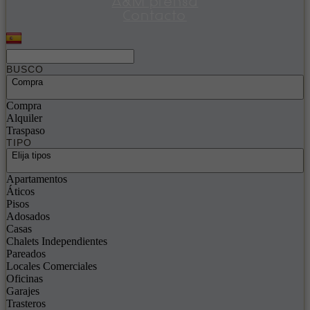
A&M prensa
Contacto
BUSCO
Compra
Compra
Alquiler
Traspaso
TIPO
Elija tipos
Apartamentos
Áticos
Pisos
Adosados
Casas
Chalets Independientes
Pareados
Locales Comerciales
Oficinas
Garajes
Trasteros