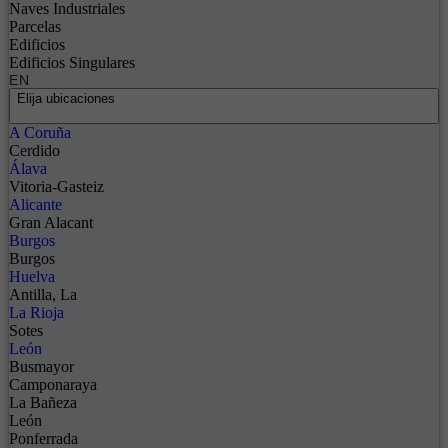
Naves Industriales
Parcelas
Edificios
Edificios Singulares
EN
Elija ubicaciones
A Coruña
Cerdido
Álava
Vitoria-Gasteiz
Alicante
Gran Alacant
Burgos
Burgos
Huelva
Antilla, La
La Rioja
Sotes
León
Busmayor
Camponaraya
La Bañeza
León
Ponferrada