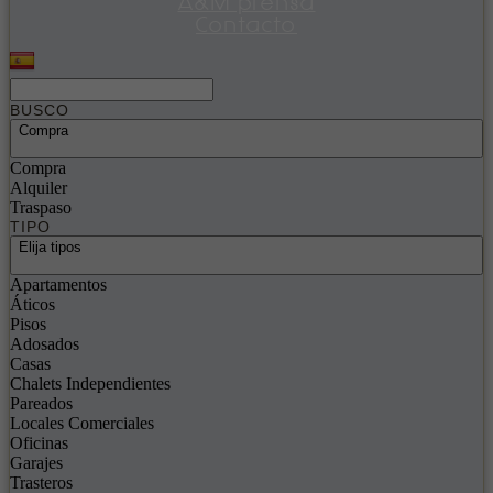
A&M prensa
Contacto
BUSCO
Compra
Compra
Alquiler
Traspaso
TIPO
Elija tipos
Apartamentos
Áticos
Pisos
Adosados
Casas
Chalets Independientes
Pareados
Locales Comerciales
Oficinas
Garajes
Trasteros