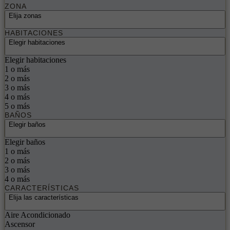
ZONA
Elija zonas
HABITACIONES
Elegir habitaciones
Elegir habitaciones
1 o más
2 o más
3 o más
4 o más
5 o más
BAÑOS
Elegir baños
Elegir baños
1 o más
2 o más
3 o más
4 o más
CARACTERÍSTICAS
Elija las características
Aire Acondicionado
Ascensor