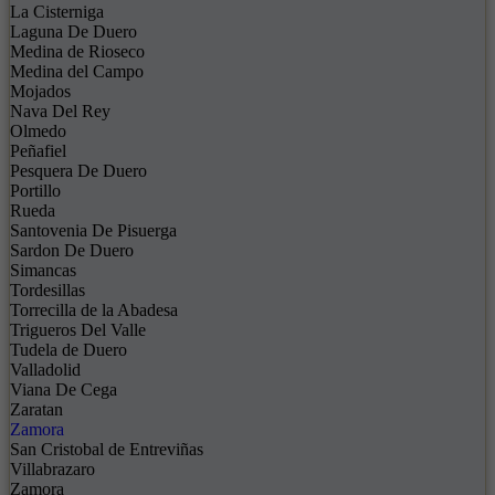
La Cisterniga
Laguna De Duero
Medina de Rioseco
Medina del Campo
Mojados
Nava Del Rey
Olmedo
Peñafiel
Pesquera De Duero
Portillo
Rueda
Santovenia De Pisuerga
Sardon De Duero
Simancas
Tordesillas
Torrecilla de la Abadesa
Trigueros Del Valle
Tudela de Duero
Valladolid
Viana De Cega
Zaratan
Zamora
San Cristobal de Entreviñas
Villabrazaro
Zamora