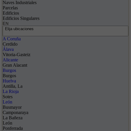
Naves Industriales
Parcelas
Edificios
Edificios Singulares
EN
Elija ubicaciones
A Coruña
Cerdido
Álava
Vitoria-Gasteiz
Alicante
Gran Alacant
Burgos
Burgos
Huelva
Antilla, La
La Rioja
Sotes
León
Busmayor
Camponaraya
La Bañeza
León
Ponferrada