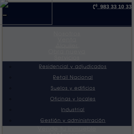
983 33 10 33
REF
Toggle
navigation
Nosotros
Venta
Alquiler
Obra nueva
Servicios
Residencial y adjudicados
Retail Nacional
Suelos y edificios
Oficinas y locales
Industrial
Gestión y administración
Vende tu inmueble