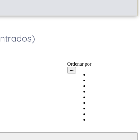
ontrados)
Ordenar por
---
Últimos modificados
Precio ascendente
Precio descendente
Superficie ascendente
Superficie descendente
Dormitorios ascendente
Dormitorios descendente
Baños ascendente
Baños descendente