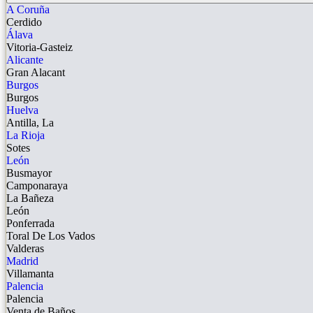
A Coruña
Cerdido
Álava
Vitoria-Gasteiz
Alicante
Gran Alacant
Burgos
Burgos
Huelva
Antilla, La
La Rioja
Sotes
León
Busmayor
Camponaraya
La Bañeza
León
Ponferrada
Toral De Los Vados
Valderas
Madrid
Villamanta
Palencia
Palencia
Venta de Baños