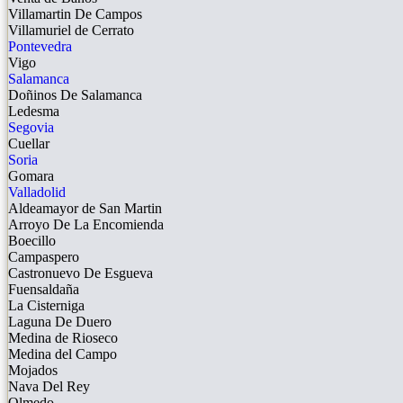
Villamartin De Campos
Villamuriel de Cerrato
Pontevedra
Vigo
Salamanca
Doñinos De Salamanca
Ledesma
Segovia
Cuellar
Soria
Gomara
Valladolid
Aldeamayor de San Martin
Arroyo De La Encomienda
Boecillo
Campaspero
Castronuevo De Esgueva
Fuensaldaña
La Cisterniga
Laguna De Duero
Medina de Rioseco
Medina del Campo
Mojados
Nava Del Rey
Olmedo