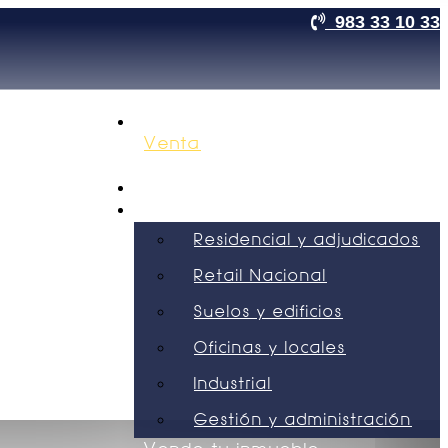
983 33 10 33
Nosotros
Venta
Alquiler
Obra nueva
Servicios
Residencial y adjudicados
Retail Nacional
Suelos y edificios
Oficinas y locales
Industrial
Gestión y administración