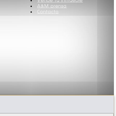
Vende tu inmueble
A&M prensa
Contacto