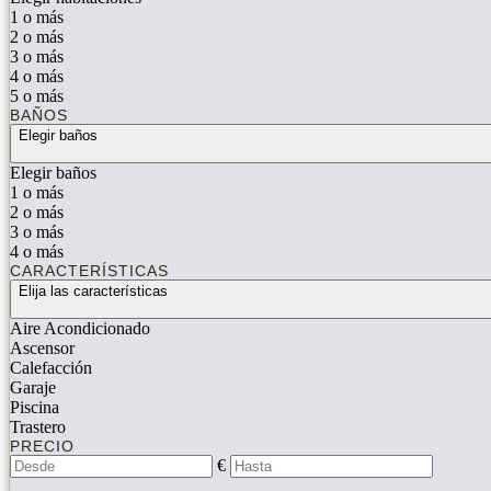
1 o más
2 o más
3 o más
4 o más
5 o más
BAÑOS
Elegir baños
Elegir baños
1 o más
2 o más
3 o más
4 o más
CARACTERÍSTICAS
Elija las características
Aire Acondicionado
Ascensor
Calefacción
Garaje
Piscina
Trastero
PRECIO
€