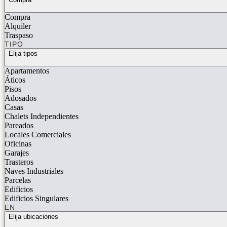
Compra
Alquiler
Traspaso
TIPO
Elija tipos
Apartamentos
Áticos
Pisos
Adosados
Casas
Chalets Independientes
Pareados
Locales Comerciales
Oficinas
Garajes
Trasteros
Naves Industriales
Parcelas
Edificios
Edificios Singulares
EN
Elija ubicaciones