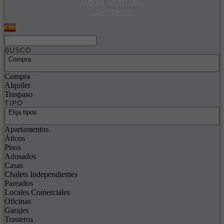
A&M prensa
Contacto
BUSCO
Compra
Compra
Alquiler
Traspaso
TIPO
Elija tipos
Apartamentos
Áticos
Pisos
Adosados
Casas
Chalets Independientes
Pareados
Locales Comerciales
Oficinas
Garajes
Trasteros