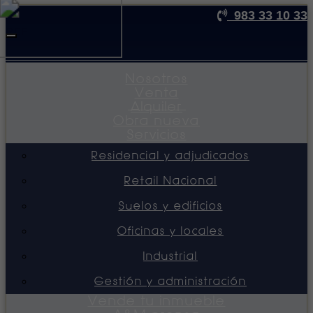
983 33 10 33
REF
Toggle
navigation
Nosotros
Venta
Alquiler
Obra nueva
Servicios
Residencial y adjudicados
Retail Nacional
Suelos y edificios
Oficinas y locales
Industrial
Gestión y administración
Vende tu inmueble