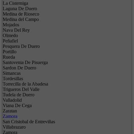
La Cisterniga
Laguna De Duero
Medina de Rioseco
Medina del Campo
Mojados
Nava Del Rey
Olmedo
Peñafiel
Pesquera De Duero
Portillo
Rueda
Santovenia De Pisuerga
Sardon De Duero
Simancas
Tordesillas
Torrecilla de la Abadesa
Trigueros Del Valle
Tudela de Duero
Valladolid
Viana De Cega
Zaratan
Zamora
San Cristobal de Entreviñas
Villabrazaro
Zamora