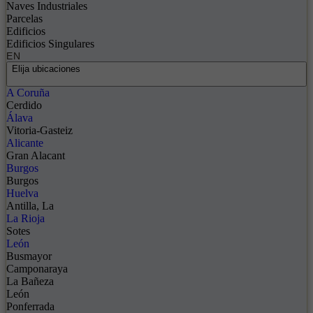
Naves Industriales
Parcelas
Edificios
Edificios Singulares
EN
Elija ubicaciones
A Coruña
Cerdido
Álava
Vitoria-Gasteiz
Alicante
Gran Alacant
Burgos
Burgos
Huelva
Antilla, La
La Rioja
Sotes
León
Busmayor
Camponaraya
La Bañeza
León
Ponferrada