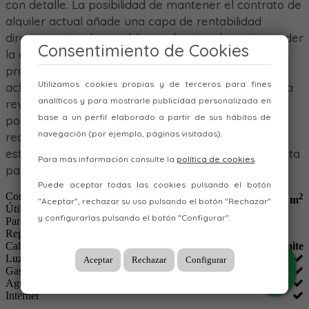
con detalle. La posibilidad de mantener el contrato de
alquiler actual añade una capa de rentabilidad
directamente observable en el corto plazo, sin perder
Consentimiento de Cookies
la opción de negociar condiciones para el nuevo
propietario. Contáctanos para organizar visita y
Utilizamos cookies propias y de terceros para fines
aclarar cualquier detalle técnico o financiero, y para
analíticos y para mostrarle publicidad personalizada en
revisar condiciones de venta, fechas de entrega y
base a un perfil elaborado a partir de sus hábitos de
posibles ajustes de distribución interna. Se
navegación (por ejemplo, páginas visitadas).
recomienda confirmar disponibilidad y revisar el
estado de las instalaciones en el momento de la visita
Para más información consulte la
política de cookies
.
para evaluar adecuadamente la operativa prevista.
Puede aceptar todas las cookies pulsando el botón
Construidos
2
950 m
"Aceptar", rechazar su uso pulsando el botón "Rechazar"
Útiles
2
950 m
y configurarlas pulsando el botón "Configurar".
Parcela
2
1.200 m
Repercusión m² venta
474 €/m²
Calificación Energética
En trámite
Luz
Aceptar
Rechazar
Configurar
Gas
Agua
Internet