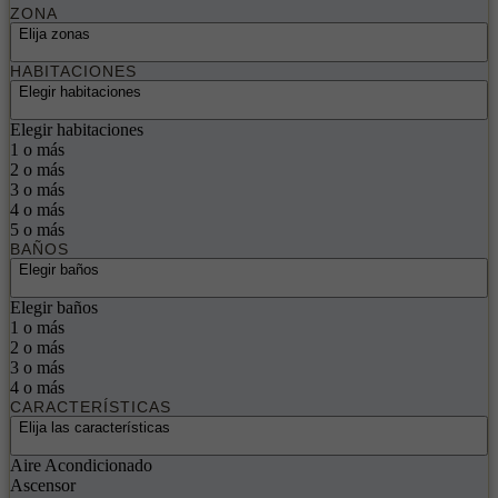
ZONA
Elija zonas
HABITACIONES
Elegir habitaciones
Elegir habitaciones
1 o más
2 o más
3 o más
4 o más
5 o más
BAÑOS
Elegir baños
Elegir baños
1 o más
2 o más
3 o más
4 o más
CARACTERÍSTICAS
Elija las características
Aire Acondicionado
Ascensor